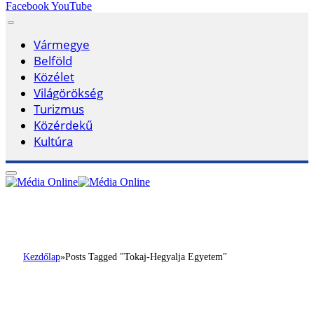
Facebook
YouTube
Vármegye
Belföld
Közélet
Világörökség
Turizmus
Közérdekű
Kultúra
Kezdőlap
»
Posts Tagged "Tokaj-Hegyalja Egyetem"