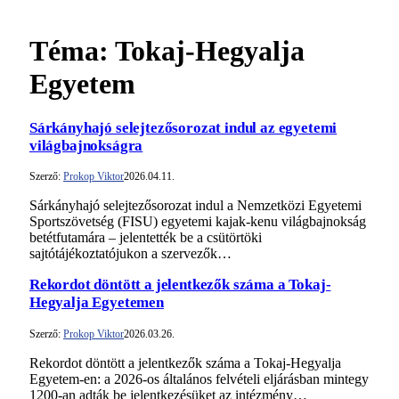
Téma:
Tokaj-Hegyalja
Egyetem
Sárkányhajó selejtezősorozat indul az egyetemi
világbajnokságra
Szerző:
Prokop Viktor
2026.04.11.
Sárkányhajó selejtezősorozat indul a Nemzetközi Egyetemi
Sportszövetség (FISU) egyetemi kajak-kenu világbajnokság
betétfutamára – jelentették be a csütörtöki
sajtótájékoztatójukon a szervezők…
Rekordot döntött a jelentkezők száma a Tokaj-
Hegyalja Egyetemen
Szerző:
Prokop Viktor
2026.03.26.
Rekordot döntött a jelentkezők száma a Tokaj-Hegyalja
Egyetem-en: a 2026-os általános felvételi eljárásban mintegy
1200-an adták be jelentkezésüket az intézmény…