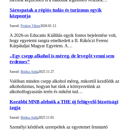
Sárospatak a régiós tudás és turizmus egyik
központja
Szerző:
Prokop Viktor
2026.01.12.
A 2026-os Educatio Kiállítás egyik fontos bejelentése volt,
hogy egyetemi rangra emelkedett a II. Rákóczi Ferenc
Kárpátaljai Magyar Egyetem. A…
„Egy csepp alkohol is méreg, de levegőt venni sem
érdemes”
Szerző:
Bódisz Attila
2025.11.27.
Valóban minden csepp alkohol méreg, mikortól kezdődik az
alkoholizmus, hogyan hat ránk a környezetünk az
alkoholfogyasztás terén és miként tud…
Korábbi MNB alelnök a THE új felügyelő bizottsági
tagja
Szerző:
Bódisz Attila
2025.11.01.
Személyi kérdések szerepeltek az egyetemet fenntartó