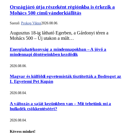
Országjáró útja részeként régiónkba is érkezik a
Mohács 500 című vándorkiállítás
Szerző:
Prokop Viktor
2026.08.06.
Augusztus 18-ig látható Egerben, a Gárdonyi téren a
Mohács 500 – Új utakon a múlt…
Energiahatékonyság a mindennapokban – A jövő a
mindennapi döntéseinkben kezdődik
2026.08.06.
Magyar és külföldi egyetemisták tisztították a Bodrogot az
I. Egyetemi Pet Kupán
2026.08.04.
A változás a saját kezünkben van – Mit tehetünk mi a
hulladék csökkentéséért?
2026.08.04.
Kövess minket!