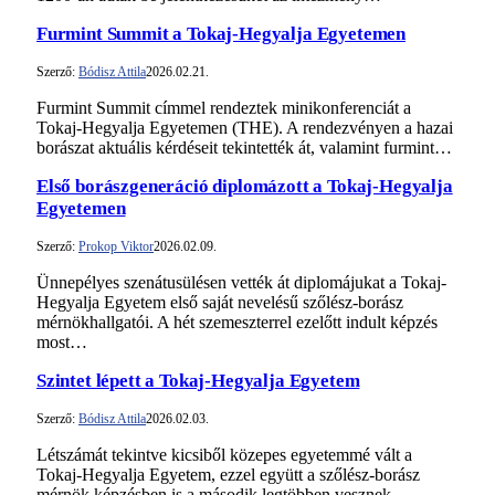
Furmint Summit a Tokaj-Hegyalja Egyetemen
Szerző:
Bódisz Attila
2026.02.21.
Furmint Summit címmel rendeztek minikonferenciát a
Tokaj-Hegyalja Egyetemen (THE). A rendezvényen a hazai
borászat aktuális kérdéseit tekintették át, valamint furmint…
Első borászgeneráció diplomázott a Tokaj-Hegyalja
Egyetemen
Szerző:
Prokop Viktor
2026.02.09.
Ünnepélyes szenátusülésen vették át diplomájukat a Tokaj-
Hegyalja Egyetem első saját nevelésű szőlész-borász
mérnökhallgatói. A hét szemeszterrel ezelőtt indult képzés
most…
Szintet lépett a Tokaj-Hegyalja Egyetem
Szerző:
Bódisz Attila
2026.02.03.
Létszámát tekintve kicsiből közepes egyetemmé vált a
Tokaj-Hegyalja Egyetem, ezzel együtt a szőlész-borász
mérnök képzésben is a második legtöbben vesznek…