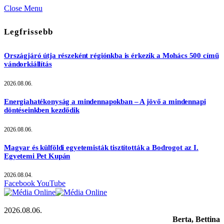
Close Menu
Legfrissebb
Országjáró útja részeként régiónkba is érkezik a Mohács 500 című
vándorkiállítás
2026.08.06.
Energiahatékonyság a mindennapokban – A jövő a mindennapi
döntéseinkben kezdődik
2026.08.06.
Magyar és külföldi egyetemisták tisztították a Bodrogot az I.
Egyetemi Pet Kupán
2026.08.04.
Facebook
YouTube
2026.08.06.
Berta, Bettina