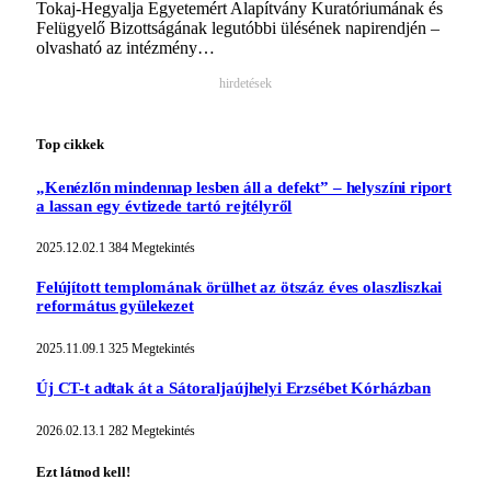
Tokaj-Hegyalja Egyetemért Alapítvány Kuratóriumának és
Felügyelő Bizottságának legutóbbi ülésének napirendjén –
olvasható az intézmény…
hirdetések
Top cikkek
„Kenézlőn mindennap lesben áll a defekt” – helyszíni riport
a lassan egy évtizede tartó rejtélyről
2025.12.02.
1 384
Megtekintés
Felújított templomának örülhet az ötszáz éves olaszliszkai
református gyülekezet
2025.11.09.
1 325
Megtekintés
Új CT-t adtak át a Sátoraljaújhelyi Erzsébet Kórházban
2026.02.13.
1 282
Megtekintés
Ezt látnod kell!