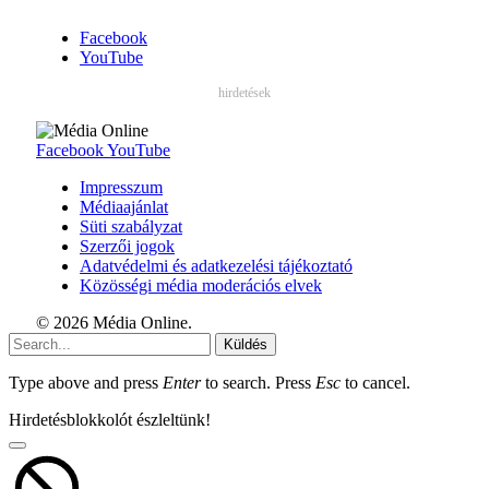
Facebook
YouTube
hirdetések
Facebook
YouTube
Impresszum
Médiaajánlat
Süti szabályzat
Szerzői jogok
Adatvédelmi és adatkezelési tájékoztató
Közösségi média moderációs elvek
© 2026 Média Online.
Küldés
Type above and press
Enter
to search. Press
Esc
to cancel.
Hirdetésblokkolót észleltünk!